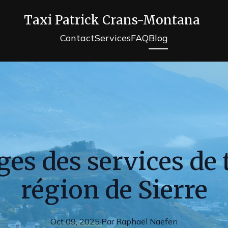
Taxi Patrick Crans-Montana
Contact
Services
FAQ
Blog
es des services de 
région de Sierre
Oct 09, 2025
·
Par
Raphaël
Naefen