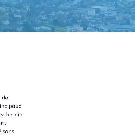
n de
rincipaux
yez besoin
ent
é sans