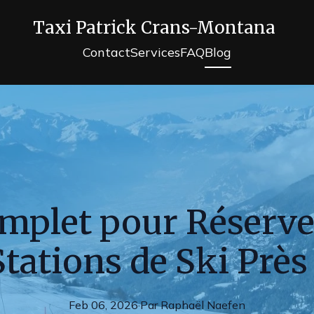
Taxi Patrick Crans-Montana
Contact
Services
FAQ
Blog
mplet pour Réserve
Stations de Ski Près
Feb 06, 2026
·
Par
Raphaël
Naefen