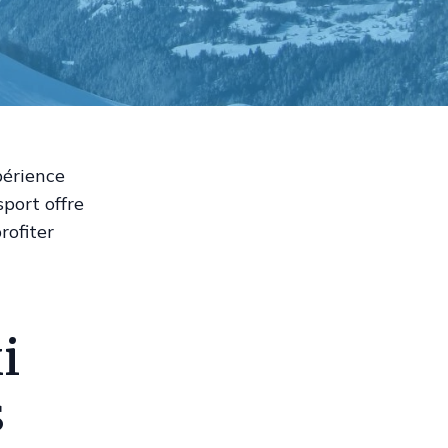
périence
sport offre
rofiter
i
s