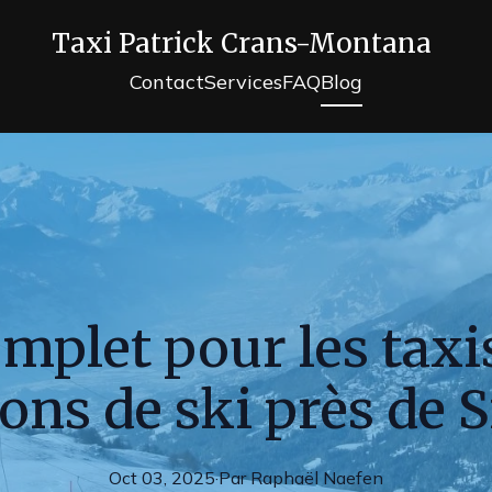
Taxi Patrick Crans-Montana
Contact
Services
FAQ
Blog
mplet pour les taxis
ions de ski près de S
Oct 03, 2025
·
Par
Raphaël
Naefen