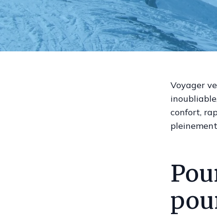
Voyager ver
inoubliable
confort, rap
pleinement 
Pour
pour