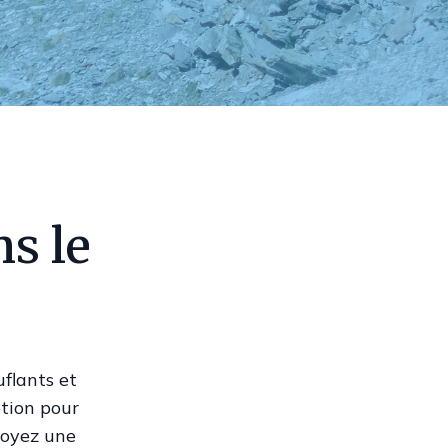
s le
flants et
ption pour
soyez une