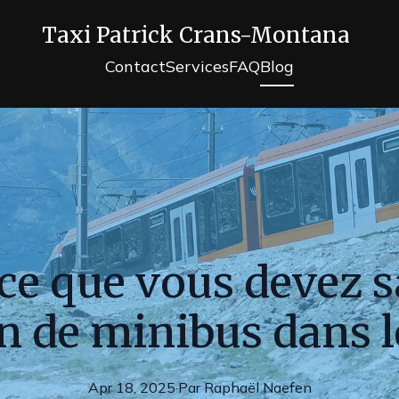
Taxi Patrick Crans-Montana
Contact
Services
FAQ
Blog
ce que vous devez s
n de minibus dans l
Apr 18, 2025
·
Par
Raphaël
Naefen