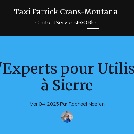
Taxi Patrick Crans-Montana
Contact
Services
FAQ
Blog
'Experts pour Utili
à Sierre
Mar 04, 2025
·
Par
Raphaël
Naefen