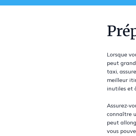
Prép
Lorsque vou
peut grand
taxi, assur
meilleur it
inutiles et
Assurez-vou
connaître u
peut allong
vous pouvez