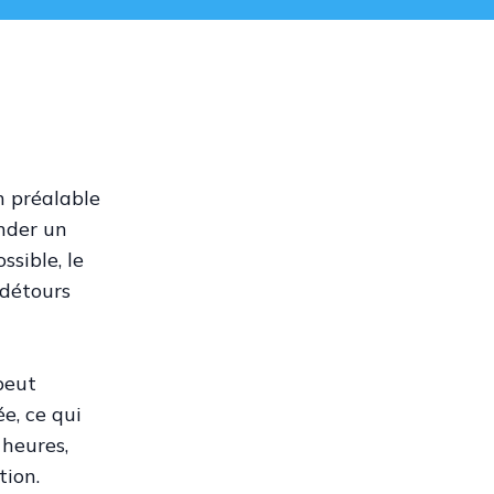
on préalable
nder un
ssible, le
 détours
peut
e, ce qui
 heures,
tion.