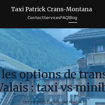
Taxi Patrick Crans-Montana
Contact
Services
FAQ
Blog
les options de tran
Valais : taxi vs min
Oct 18, 2025
·
Par
Raphaël
Naefen