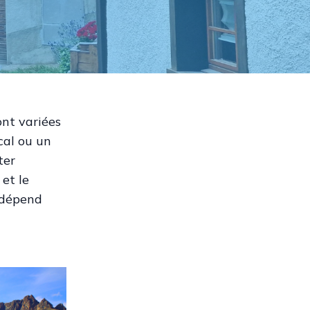
ont variées
cal ou un
ter
 et le
 dépend